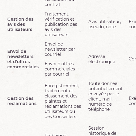
contrat
Traitement,
Gestion des
vérification et
Avis utilisateur,
Exé
avis des
publication des
pseudo, note
con
utilisateurs
avis des
utilisateurs
Envoi de
newsletter par
Envoi de
courriel
newsletters
Adresse
Co
et d’offres
électronique
Envoi d’offres
commerciales
commerciales
par courriel
Toute donnée
Enregistrement,
potentiellement
traitement et
envoyée par le
classement des
Gestion des
Exé
client, mail,
plaintes et
réclamations
con
numéro de
réclamations des
téléphone...
utilisateurs ou
des Conseillers
Session,
historique de
Technique,