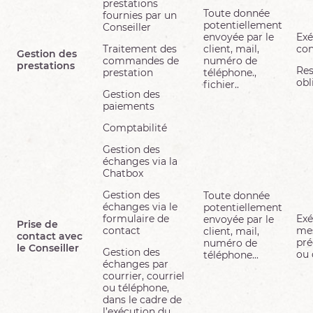
prestations
Toute donnée
fournies par un
potentiellement
Conseiller
envoyée par le
Exé
Traitement des
client, mail,
con
Gestion des
commandes de
numéro de
prestations
Res
prestation
téléphone.,
obl
fichier..
Gestion des
paiements
Comptabilité
Gestion des
échanges via la
Chatbox
Gestion des
Toute donnée
échanges via le
potentiellement
formulaire de
Exé
envoyée par le
Prise de
contact
me
client, mail,
contact avec
pré
numéro de
le Conseiller
Gestion des
ou 
téléphone...
échanges par
courrier, courriel
ou téléphone,
dans le cadre de
l’exécution du