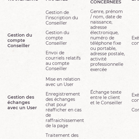
CONCERNEES
Genre, prénom
Gestion de
/ nom, date de
l’inscription du
naissance,
Conseiller
adresse
Gestion du
électronique,
Gestion du
compte
numéro de
Exé
compte
Conseiller
téléphone fixe
con
Conseiller
ou portable,
Envoi de
adresse postale,
courriels relatifs
activité
au compte
professionnelle
Conseiller
exercée
Mise en relation
avec un User
Échange texte
Enregistrement
Exé
Gestion des
entre le client
des échanges
con
échanges
et le Conseiller
chat pour
avec un User
réafficher en cas
Co
de
raffraichissement
de la page
Traitement des