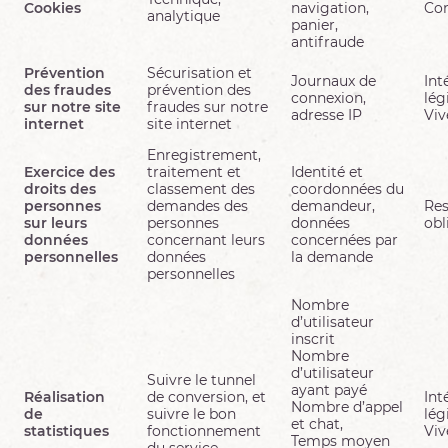
Cookies
navigation,
Co
analytique
panier,
antifraude
Prévention
Sécurisation et
Journaux de
Int
des fraudes
prévention des
connexion,
lég
sur notre site
fraudes sur notre
adresse IP
Vi
internet
site internet
Enregistrement,
Exercice des
traitement et
Identité et
droits des
classement des
coordonnées du
personnes
demandes des
demandeur,
Res
sur leurs
personnes
données
obl
données
concernant leurs
concernées par
personnelles
données
la demande
personnelles
Nombre
d’utilisateur
inscrit
Nombre
d’utilisateur
Suivre le tunnel
ayant payé
Réalisation
de conversion, et
Int
Nombre d’appel
de
suivre le bon
lég
et chat,
statistiques
fonctionnement
Vi
Temps moyen
du service